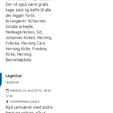
Der vil også være gratis
kage, juice og kaffe til alle
der kigger forbi.
Arrangører: Kirkernes
Sociale arbejde,
Hedeagerkirken, Sct.
Johannes Kirken, Herning
Frikirke, Herning Care,
Herning Kirke, Fredens
Kirke, Herning
Børnehøjskole
Legestue
LEGESTUE
MANDAG 24. AUGUST KL. 09:30 -
12:00
KONFIRMANDLOKALE
Nyd samværet med andre
børn og voksne, når vi