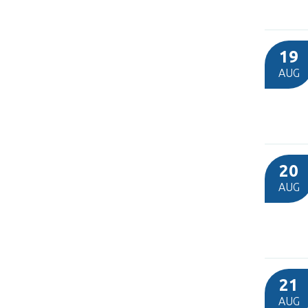
19
AUG
20
AUG
21
AUG