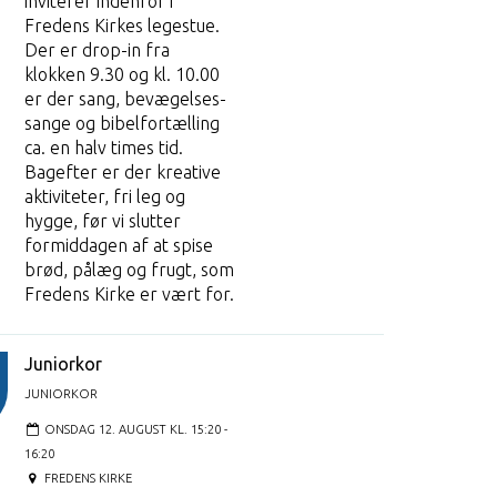
inviterer indenfor i
Fredens Kirkes legestue.
Der er drop-in fra
klokken 9.30 og kl. 10.00
er der sang, bevægelses-
sange og bibelfortælling
ca. en halv times tid.
Bagefter er der kreative
aktiviteter, fri leg og
hygge, før vi slutter
formiddagen af at spise
brød, pålæg og frugt, som
Fredens Kirke er vært for.
Juniorkor
JUNIORKOR
ONSDAG 12. AUGUST KL. 15:20 -
16:20
FREDENS KIRKE