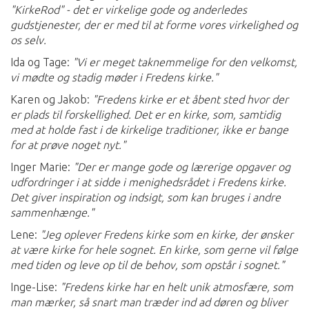
"KirkeRod" - det er virkelige gode og anderledes
gudstjenester, der er med til at forme vores virkelighed og
os selv.
Ida og Tage:
"Vi er meget taknemmelige for den velkomst,
vi mødte og stadig møder i Fredens kirke."
Karen og Jakob:
"Fredens kirke er et åbent sted hvor der
er plads til forskellighed. Det er en kirke, som, samtidig
med at holde fast i de kirkelige traditioner, ikke er bange
for at prøve noget nyt."
Inger Marie:
"Der er mange gode og lærerige opgaver og
udfordringer i at sidde i menighedsrådet i Fredens kirke.
Det giver inspiration og indsigt, som kan bruges i andre
sammenhænge."
Lene:
"Jeg oplever Fredens kirke som en kirke, der ønsker
at være kirke for hele sognet. En kirke, som gerne vil følge
med tiden og leve op til de behov, som opstår i sognet."
Inge-Lise:
"Fredens kirke har en helt unik atmosfære, som
man mærker, så snart man træder ind ad døren og bliver