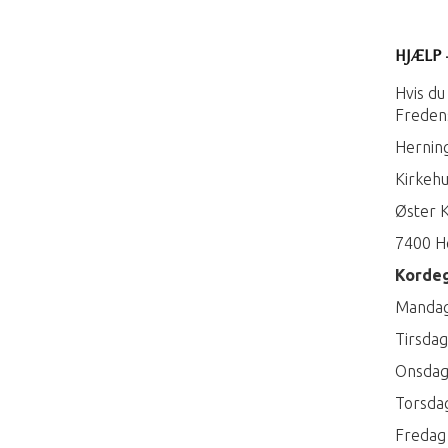
HJÆLP 
Hvis du 
Fredens
Herning
Kirkehu
Øster K
7400 H
Kordeg
Mandag 
Tirsdag
Onsdag 
Torsdag
Fredag 