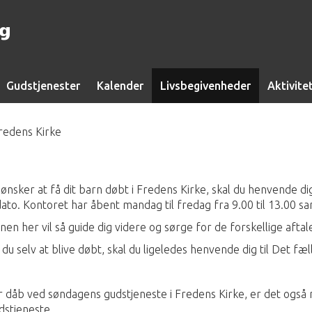
ng
Gudstjenester
Kalender
Livsbegivenheder
Aktivite
redens Kirke
 ønsker at få dit barn døbt i Fredens Kirke, skal du henvende di
dato. Kontoret har åbent mandag til fredag fra 9.00 til 13.00 sa
en her vil så guide dig videre og sørge for de forskellige aftal
du selv at blive døbt, skal du ligeledes henvende dig til Det fæl
 dåb ved søndagens gudstjeneste i Fredens Kirke, er det også m
stjeneste.