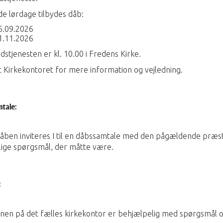
e lørdage tilbydes dåb:
6.09.2026
1.11.2026
stjenesten er kl. 10.00 i Fredens Kirke.
 Kirkekontoret for mere information og vejledning.
tale:
åben inviteres I til en dåbssamtale med den pågældende præst
lige spørgsmål, der måtte være.
:
en på det fælles kirkekontor er behjælpelig med spørgsmål o