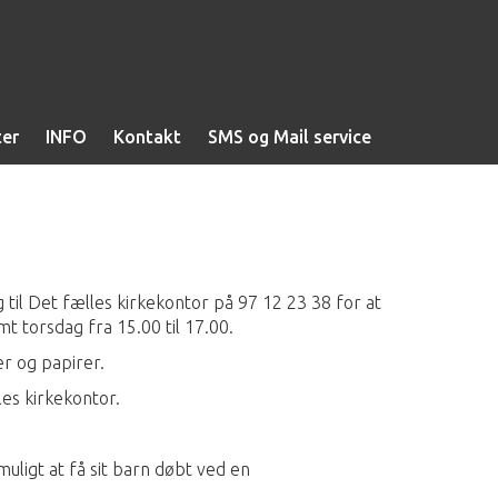
ter
INFO
Kontakt
SMS og Mail service
g til Det fælles kirkekontor på 97 12 23 38 for at
mt torsdag fra 15.00 til 17.00.
er og papirer.
les kirkekontor.
uligt at få sit barn døbt ved en