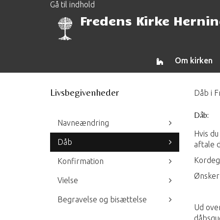
Gå til indhold
Fredens Kirke Herni
Om kirken
Livsbegivenheder
Dåb i F
Dåb:
Navneændring
Hvis du
Dåb
aftale 
Kordegn
Konfirmation
Ønsker 
Vielse
Begravelse og bisættelse
Ud over
dåbsgud