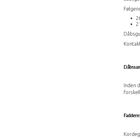
Følgend
2
2
Dåbsgud
Kontakt
Dåbssam
Inden d
forskel
Faddere
Kordegn